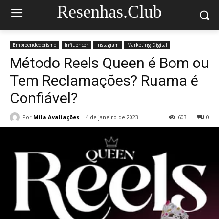
Resenhas.Club
Empreendedorismo
Influencer
Instagram
Marketing Digital
Método Reels Queen é Bom ou
Tem Reclamações? Ruama é
Confiável?
Por
Mila Avaliações
4 de janeiro de 2023
603
0