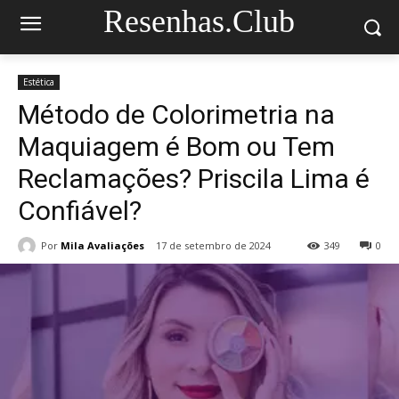
Resenhas.Club
Estética
Método de Colorimetria na
Maquiagem é Bom ou Tem
Reclamações? Priscila Lima é
Confiável?
Por
Mila Avaliações
17 de setembro de 2024
349
0