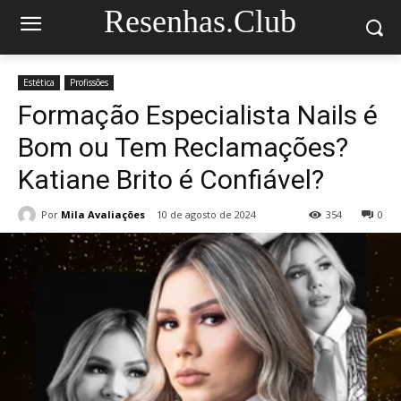
Resenhas.Club
Estética
Profissões
Formação Especialista Nails é
Bom ou Tem Reclamações?
Katiane Brito é Confiável?
Por
Mila Avaliações
10 de agosto de 2024
354
0