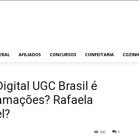
ERAL
AFILIADOS
CONCURSOS
CONFEITARIA
COZIN
igital UGC Brasil é
amações? Rafaela
l?
660
0