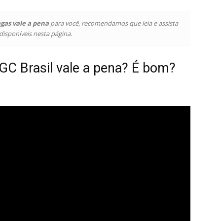
gas vale a pena
para você, recomendamos que leia e assista
disponíveis nesta página.
GC Brasil vale a pena? É bom?