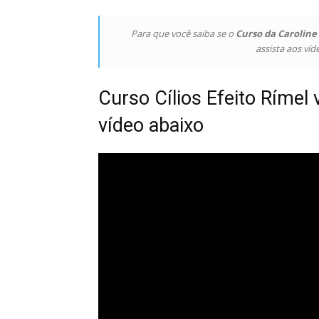
Para que você saiba se o
Curso da Caroline 
assista aos víd
Curso Cílios Efeito Rímel
vídeo abaixo