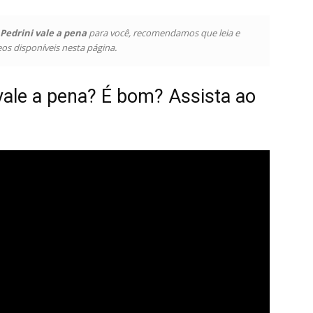
Pedrini vale a pena
para você, recomendamos que leia e
eos disponíveis nesta página.
 vale a pena? É bom? Assista ao