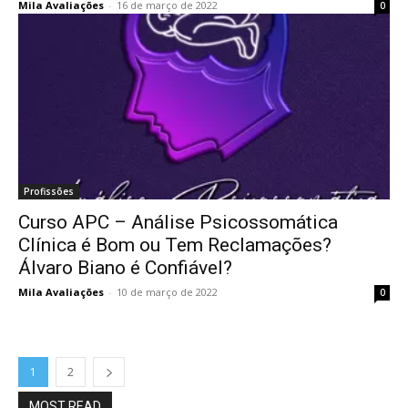
Mila Avaliações
-
16 de março de 2022
0
Profissões
Curso APC – Análise Psicossomática
Clínica é Bom ou Tem Reclamações?
Álvaro Biano é Confiável?
Mila Avaliações
-
10 de março de 2022
0
1
2
MOST READ