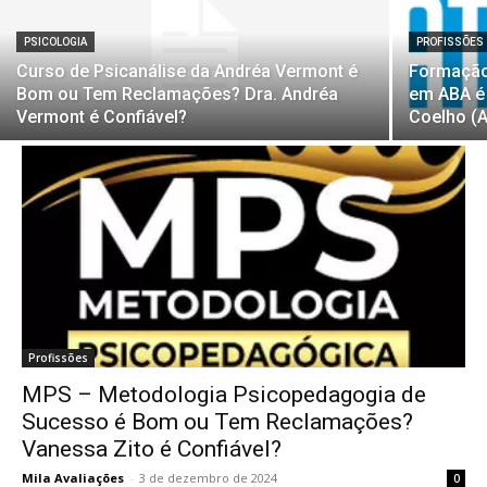
PSICOLOGIA
PROFISSÕES
Curso de Psicanálise da Andréa Vermont é
Formação
Bom ou Tem Reclamações? Dra. Andréa
em ABA é
Vermont é Confiável?
Coelho (A
Profissões
MPS – Metodologia Psicopedagogia de
Sucesso é Bom ou Tem Reclamações?
Vanessa Zito é Confiável?
Mila Avaliações
-
3 de dezembro de 2024
0