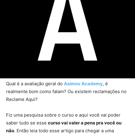
Qual é a avaliação geral do
Asimov Academy
, é
realmente bom como falam? Ou existem reclamações no
Reclame Aqui?
Fiz uma pesquisa sobre o curso e aqui você vai poder
saber tudo se esse
curso vai valer a pena pra você ou
não
. Então leia todo esse artigo para chegar a uma