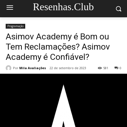
Resenhas.Club
Programação
Asimov Academy é Bom ou
Tem Reclamações? Asimov
Academy é Confiável?
Por
Mila Avaliações
22 de setembro de 2023
581
0