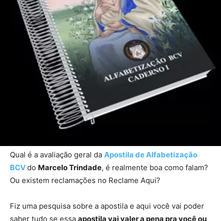
Qual é a avaliação geral da
Apostila de Alfabetização
BCV
do
Marcelo Trindade
, é realmente boa como falam?
Ou existem reclamações no Reclame Aqui?
Fiz uma pesquisa sobre a apostila e aqui você vai poder
saber tudo se essa
apostila vai valer a pena pra você ou